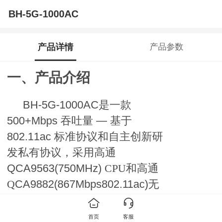
BH-5G-1000AC
产品详情
产品参数
一、产品介绍
BH-5G-1000AC是一款
500+Mbps 吞吐量 — 基于
802.11ac 标准协议和自主创新研
发私有协议，采用高通
Q
CA
9563
(750MHz)
CPU和高通
Q
CA
9882
(867Mbps802.11ac)
无
线模块，
64 MBytes RAM 16
MBytes 闪存，支持千兆以太网口
首页
客服