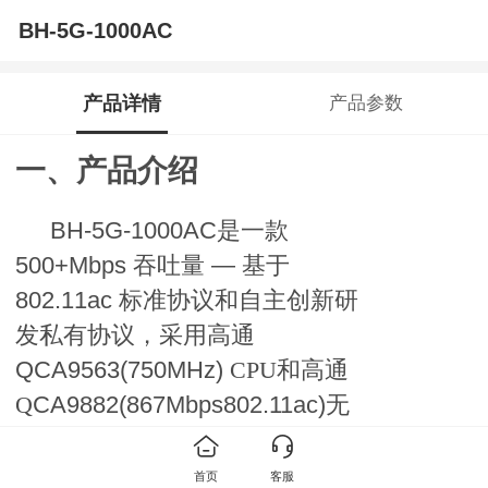
BH-5G-1000AC
产品详情
产品参数
一、产品介绍
BH-5G-1000AC是一款
500+Mbps 吞吐量 — 基于
802.11ac 标准协议和自主创新研
发私有协议，采用高通
Q
CA
9563
(750MHz)
CPU和高通
Q
CA
9882
(867Mbps802.11ac)
无
线模块，
64 MBytes RAM 16
MBytes 闪存，支持千兆以太网口
首页
客服