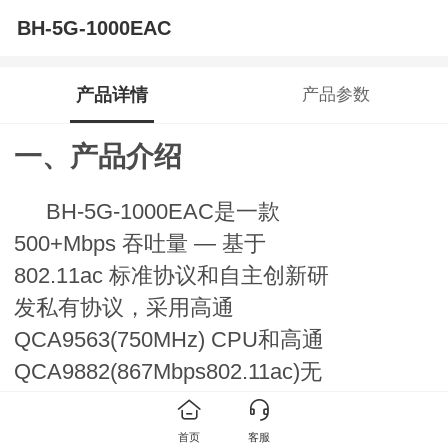
BH-5G-1000EAC
产品详情
产品参数
一、产品介绍
BH-5G-1000EAC是一款
500+Mbps 吞吐量 — 基于
802.11ac 标准协议和自主创新研
发私有协议，采用高通
Q
CA
9563
(750MHz)
CPU和高通
Q
CA
9882
(867Mbps802.11ac)
无
线模块，
64 MBytes RAM 16
MBytes 闪存，支持千兆以太网口
首页
客服